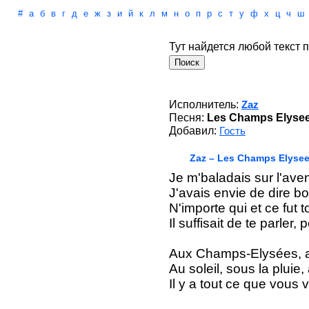
#
а
б
в
г
д
е
ж
з
и
й
к
л
м
н
о
п
р
с
т
у
ф
х
ц
ч
ш
Тут найдется любой текст п
Исполнитель:
Zaz
Песня:
Les Champs Elysees
Добавил:
Гость
Zaz – Les Champs Elysees
Je m'baladais sur l'ave
J'avais envie de dire bo
N'importe qui et ce fut to
Il suffisait de te parler, 
Aux Champs-Elysées, 
Au soleil, sous la pluie,
Il y a tout ce que vou