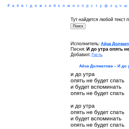
#
а
б
в
г
д
е
ж
з
и
й
к
л
м
н
о
п
р
с
т
у
ф
х
ц
ч
ш
Тут найдется любой текст п
Исполнитель:
Айза Долмат
Песня:
И до утра опять н
Добавил:
Гость
Айза Долматова – И до 
и до утра
опять не будет спать
и будет вспоминать
опять не будет спать
и до утра
опять не будет спать
и будет вспоминать
опять не будет спать