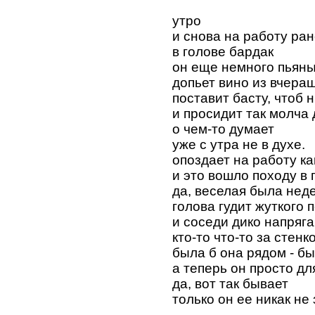
утро
и снова на работу ра
в голове бардак
он еще немного пьяны
допьет вино из вчераш
поставит басту, чтоб 
и просидит так молча 
о чем-то думает
уже с утра не в духе.
опоздает на работу к
и это вошло походу в 
да, веселая была нед
голова гудит жуткого 
и соседи дико напряг
кто-то что-то за стенк
была б она рядом - бы
а теперь он просто дл
да, вот так бывает
только он ее никак не