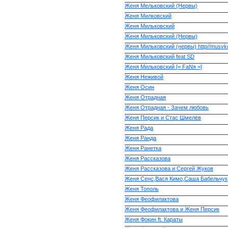
Женя Мельковский (Нервы)
Женя Милковский
Женя Мильковский
Женя Мильковский (Нервы)
Женя Мильковский (нервы) http//musvko
Женя Мильковский feat SD
Женя Мильковский [= FaNя =]
Женя Неживой
Женя Осин
Женя Отрадная
Женя Отрадная - Зачем любовь
Женя Персик и Стас Шмелёв
Женя Рада
Женя Ранда
Женя Ранетка
Женя Рассказова
Женя Рассказова и Сергей Жуков
Женя Сенс,Вася Кимо,Саша Бабельчук
Женя Тополь
Женя Феофилактова
Женя Феофилактова и Женя Персик
Женя Фокин ft. Караты