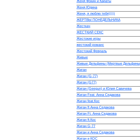
Женя Фокин и Караты
Женя Юдина
Женя, я люблю тебя)))))
ЖЕРТВЫ ПОНЕДЕЛЬНИКА
Жесткач
ЖЕСТКИЙ СЕКС
Жестокие игры
жестокий романс
Жестокий Февраль
Живые
Живые Дельфины (Мертвые Дельфины
Жиган
Жиган (G-77)
Жиган (G77)
Жиган (Geegun) и Юлия Савичева
Жиган Feat. Анна Седакова
Жиган feat.Кос
Жиган ft Анна Седакова
Жиган Ft. Анна Седакова
Жиган ft.Кос
Жиган G-77
Жиган и Анна Седакова
Жиган и КОС