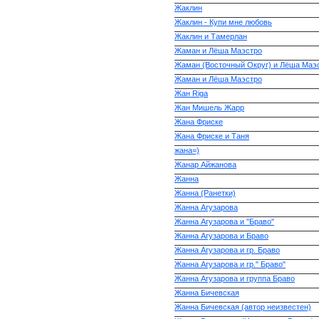
Жаклин
Жаклин - Купи мне любовь
Жаклин и Тамерлан
Жаман и Лёша Маэстро
Жаман (Восточный Округ) и Лёша Маэ
Жаман и Лёша Маэстро
Жан Riga
Жан Мишель Жарр
Жана Фриске
Жана Фриске и Таня
жана=)
Жанар Айжанова
Жанна
Жанна (Ранетки)
Жанна Агузарова
Жанна Агузарова и "Браво"
Жанна Агузарова и Браво
Жанна Агузарова и гр. Браво
Жанна Агузарова и гр." Браво"
Жанна Агузарова и группа Браво
Жанна Бичевская
Жанна Бичевская (автор неизвестен)