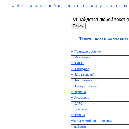
#
а
б
в
г
д
е
ж
з
и
й
к
л
м
н
о
п
р
с
т
у
ф
х
ц
ч
ш
Тут найдется любой текст п
Тексты песен исполните
Ж
Ж Принцесса Авеню
Ж. Агузарова
Ж. БАРС
Ж. Белоусов
Ж. Мильковский
Ж. Рассказова
Ж. Рождественская
Ж. Фриске
Ж.Агузарова
Ж.БАРС
Ж.Белоусов
Ж.Фриске
Жіноча дружба всетаки існує
Жак Брель