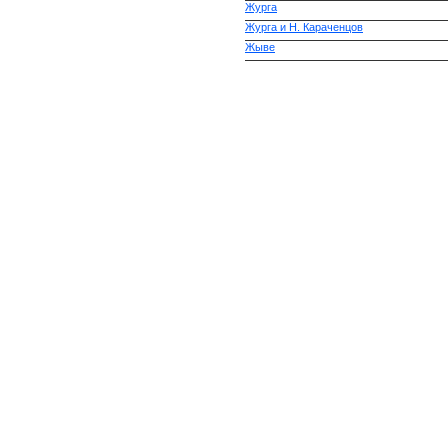
Журга
Журга и Н. Караченцов
Жыве