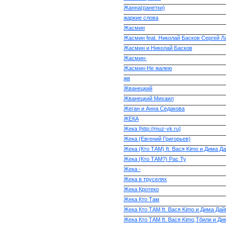
Жанна(ранетки)
жаркие слова
Жасмин
Жасмин feat. Николай Басков Сергей Л
Жасмин и Николай Басков
Жасмин-
Жасмин-Не жалею
жв
Жванецкий
Жванецкий Михаил
Жеган и Анна Седакова
ЖЕКА
Жека [http://muz-vk.ru]
Жека (Евгений Григорьев)
Жека (Кто ТАМ) ft. Вася Kimo и Дима Д
Жека (Кто ТАМ?) Рас Ту
Жека -
Жека в труселях
Жека Кротеко
Жека Кто Там
Жека Кто ТАМ ft. Вася Kimo и Дима Да
Жека Кто ТАМ ft. Вася Kimo,Тбили и Д