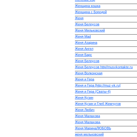
Женщина кошка
Женщина с Бородой
Женя
Женя Белоусов
Женя Мильковский
Женя Mad
Женя Азарина
Женя Ангел
Женя Барс
Женя Белоусов
Женя Белоусов http//musvkontakte.ru
Женя Волконская
Женя и Гера
Женя и Гера [http://muz-vk.ru]
Женя и Гера (Сваты-4)
Женя Кузин
Женя Кузин и Глеб Жемчугов
Женя Любич
Женя Малахова
Женя Малахова,
Женя МаринаЛЮБОВЬ
женя мельковский