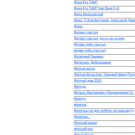
Жека Кто ТАМ?
Жека Кто ТАМ? feat Ваня Frol
Жека Мильковский
Жека, Стёпа Арутюнян, Александр Дюми
Жека-
Желаю счастья
Желаю счастья, пусть не со мно
Желаю тебе счастья
желаю тебе счастья)
Железный Занавес
Железняк, Добронравов
Желтая ветка
Жёлтая Ветка feat. Твердый Мики (Пол
Желтый дом-2010
Жёлудь
Желько Йоксимович (Евровидение\'12,
Жемчуг
женечка
Женечка,ток для тебяНа зло врагам))))
Женечка...
Женский вокал
женский реп
Женский хор