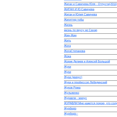
Жиган и Савичева Юля - Отпусти(2011
ЖИГАН И Ю.Савичева
Жиган и Юлия Савичева
Жигиттер тобы
Жизнь
жизнь по вкусу не Сахаp
Жин-Жин
Жить
Жога
ЖогаСтепанова
Жока
Жорик Делиев и Алексей Большой
Жуки
Жуки
Жуки (минус)
Жуки и профессор Лебединский
Жуков Рома
Жульженко
Журавли - минус
ЖУРАВЛИ:Мне кажется порою, что сол
Журборіз
Журборіз -