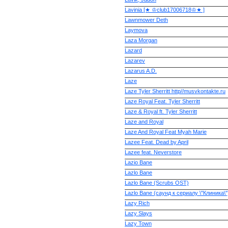
Lavinia [★ ♔club17006718♔★ ]
Lawnmower Deth
Laymova
Laza Morgan
Lazard
Lazarev
Lazarus A.D.
Laze
Laze Tyler Sherritt http//musvkontakte.ru
Laze Royal Feat. Tyler Sherritt
Laze & Royal ft. Tyler Sherritt
Laze and Royal
Laze And Royal Feat Myah Marie
Lazee Feat. Dead by April
Lazee feat. Neverstore
Lazio Bane
Lazlo Bane
Lazlo Bane (Scrubs OST)
Lazlo Bane (саунд к сериалу \"Клиника\"
Lazy Rich
Lazy Slays
Lazy Town