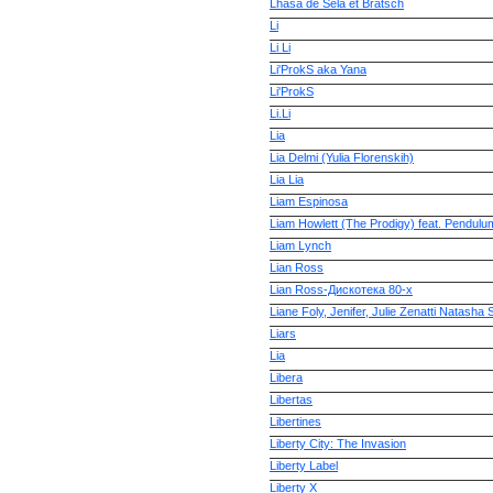
Lhasa de Sela et Bratsch
Li
Li Li
Li'ProkS aka Yana
Li'ProkS
Li.Li
Lia
Lia Delmi (Yulia Florenskih)
Lia Lia
Liam Espinosa
Liam Howlett (The Prodigy) feat. Pendulu
Liam Lynch
Lian Ross
Lian Ross-Дискотека 80-х
Liane Foly, Jenifer, Julie Zenatti Natasha S
Liars
Lia­
Libera
Libertas
Libertines
Liberty City: The Invasion
Liberty Label
Liberty X