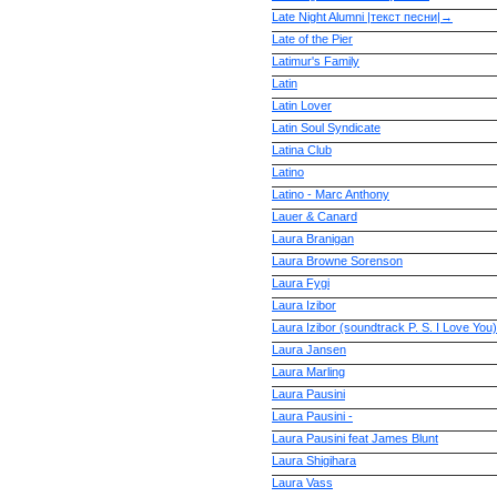
Late Night Alumni |текст песни|→
Late of the Pier
Latimur's Family
Latin
Latin Lover
Latin Soul Syndicate
Latina Club
Latino
Latino - Marc Anthony
Lauer & Canard
Laura Branigan
Laura Browne Sorenson
Laura Fygi
Laura Izibor
Laura Izibor (soundtrack P. S. I Love You)
Laura Jansen
Laura Marling
Laura Pausini
Laura Pausini -
Laura Pausini feat James Blunt
Laura Shigihara
Laura Vass