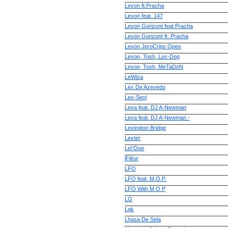
Levon ft.Pracha
Levon fеаt. 147
Levon Gorizont feat Pracha
Levon Gorizont ft. Pracha
Levon JeroCrips Орех
Levon, Tosh, Loc-Dog
Levon, Tosh, MeTaDoN
LeWiza
Lex De Azevedo
Lex-Seni
Lexa feat. DJ A-Newman
Lexa feat. DJ A-Newman -
Lexington Bridge
Lexter
Le\'One
lFlёur
LFO
LFO feat. M.O.P.
LFO With M O P
LG
Lgk
Lhasa De Sela