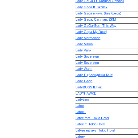
Lady GaGa Ft. Kardinal Offishall
Lady Gaga ft. Skrillex
Lady Gaga минус (без бэков)
Lady Gaga, Cartman, ZKM
Lady GaGa-Born This Way
Lady Gaga.My Dear)
Lady Marmalade
Lady Million
Lady Pank
Lady Sovereign
Lady Sovereing
Lady Waks
Lady-F (Блондинка Ксю)
Lady-Gaga
LadyBOSS ft.Ник
LADYHAWKE
Ladytron
Lafee
Lafee -
Lafee feat. Tokio Hotel
Lafee ft. Tokio Hotel
LaFee на муз. Tokio Hotel
Lafee-