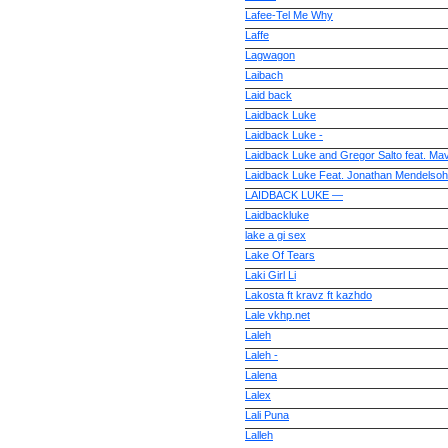
Lafee-Tel Me Why
Laffe
Lagwagon
Laibach
Laid back
Laidback Luke
Laidback Luke -
Laidback Luke and Gregor Salto feat. Mav
Laidback Luke Feat. Jonathan Mendelso
LAIDBACK LUKE —
Laidbackluke
lake a gi sex
Lake Of Tears
Laki Girl Li
Lakosta ft kravz ft kazhdo
Lale vkhp.net
Laleh
Laleh -
Lalena
Lalex
Lali Puna
Lalleh