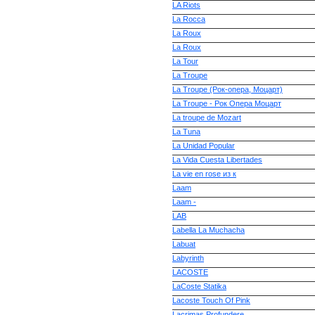
LA Riots
La Rocca
La Roux
La Roux
La Tour
La Troupe
La Troupe (Рок-опера, Моцарт)
La Troupe - Рок Опера Моцарт
La troupe de Mozart
La Tuna
La Unidad Popular
La Vida Cuesta Libertades
La vie en rose из к
Laam
Laam -
LAB
Labella La Muchacha
Labuat
Labyrinth
LACOSTE
LaCoste Statika
Lacoste Touch Of Pink
Lacrimas Profundere