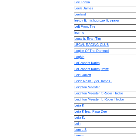
Lee Tonya
Leela James
Leeland
leetoy ft. michgunzпк ft. этажи
Left Front Tire
leg mc
Legal ft. Evan Tim
LEGAL RACING CLUB
Legion Of The Damned
LegMc
LeGrand ft.Karim
LeGrand ft.Karim(9mm)
Leif Garrett
Leigh Nash Tyler James -
Leighton Meester
Leighton Meester ft Robin Thicke
Leighton Meester ft. Robin Thicke
Leila K
Leila K feat. Papa Dee
Leila K.
Lein
Lem LIS
Lemar