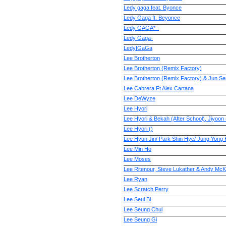
Ledy gaga feat. Byonce
Ledy Gaga ft. Beyonce
Ledy GAGA* -
Ledy Gaga-
Ledy|GaGa
Lee Brotherton
Lee Brotherton (Remix Factory)
Lee Brotherton (Remix Factory) & Jun S
Lee Cabrera Ft Alex Cartana
Lee DeWyze
Lee Hyori
Lee Hyori & Bekah (After School), Jiyoon
Lee Hyori ()
Lee Hyun Jin/ Park Shin Hye/ Jung Yong
Lee Min Ho
Lee Moses
Lee Ritenour, Steve Lukather & Andy Mc
Lee Ryan
Lee Scratch Perry
Lee Seul Bi
Lee Seung Chul
Lee Seung Gi