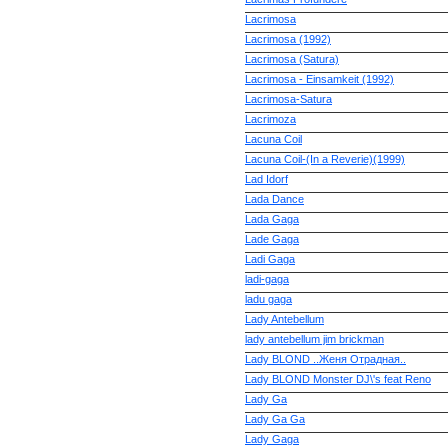
Lacrimosa
Lacrimosa (1992)
Lacrimosa (Satura)
Lacrimosa - Einsamkeit (1992)
Lacrimosa-Satura
Lacrimoza
Lacuna Coil
Lacuna Coil-(In a Reverie)(1999)
Lad Idorf
Lada Dance
Lada Gaga
Lade Gaga
Ladi Gaga
ladi-gaga
ladu gaga
Lady Antebellum
lady antebellum jim brickman
Lady BLOND ..Женя Отрадная..
Lady BLOND Monster DJ\'s feat Reno
Lady Ga
Lady Ga Ga
Lady Gaga