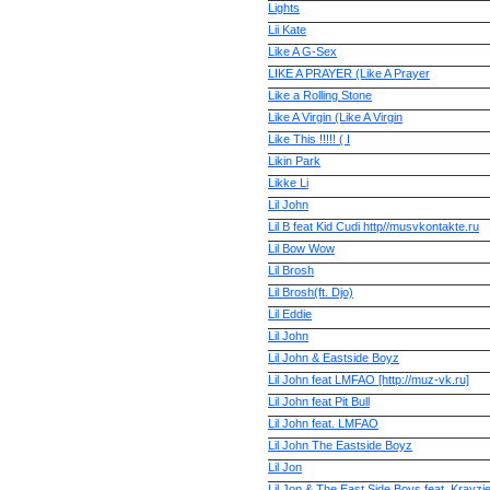
Lights
Lii Kate
Like A G-Sex
LIKE A PRAYER (Like A Prayer
Like a Rolling Stone
Like A Virgin (Like A Virgin
Like This !!!!! ( I
Likin Park
Likke Li
Lil John
Lil B feat Kid Cudi http//musvkontakte.ru
Lil Bow Wow
Lil Brosh
Lil Brosh(ft. Djo)
Lil Eddie
Lil John
Lil John & Eastside Boyz
Lil John feat LMFAO [http://muz-vk.ru]
Lil John feat Pit Bull
Lil John feat. LMFAO
Lil John The Eastside Boyz
Lil Jon
Lil Jon & The East Side Boys feat. Krayzi