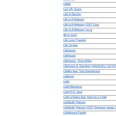
Libido
Lick My Scars
Life In Electric
Life is A Highway
Life is A Highway (OST Cars
Life Is A Highway (из м
life is good
Life Long Tragedy
Life On-line
Lifehause
Lifehouse
Lifehouse - Everything
Lifehouse ft. Daughtry [A/N/G/E/L/ 110,9 
Lifelike feat. Yota Namebrand
Lifelover
Light
Light Marianna
Light E.G. Soul
Light of Aidan feat. Note for a Child
Lightbulb Thieves
Lightbulb Thieves (OST Уличные танцы 
Lighthouse Family