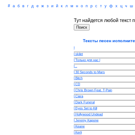
#
а
б
в
г
д
е
ж
з
и
й
к
л
м
н
о
п
р
с
т
у
ф
х
ц
ч
ш
Тут найдется любой текст п
Тексты песен исполните
l
l skilet
l Только для нас l
l ..
l 30 Seconds to Mars
l Bitch
l CD
l Chris Brown Feat. T-Pain
l Ciara
l Dark Funeral
l Eyes Set to Kill
l Hollywood Undead
l Jeremy Kapone
l Keane
l Kerli