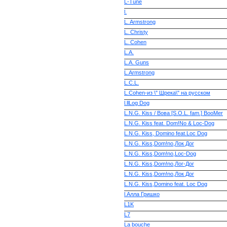
L-Tune
l.
L. Armstrong
L. Christy
L. Cohen
L.A.
L.A. Guns
L.Armstrong
L.C.L.
L.Cohen-из \" Шрека\" на русском
l.llLog Dog
L.N.G. Kiss / Вова [S.O.L. fam.] BooMer
L.N.G. Kiss feat. Dom!No & Loc-Dog
L.N.G. Kiss, Domino feat.Loc Dog
L.N.G. Kiss,Dom!no,Лок Дог
L.N.G. Kiss,Dom!no,Loc-Dog
L.N.G. Kiss,Dom!no,Лог-Дог
L.N.G. Kiss,Dom!no,Лок Дог
L.N.G. Kiss,Domino feat. Loc Dog
l.Алла Гришко
L1K
L7
La bouche