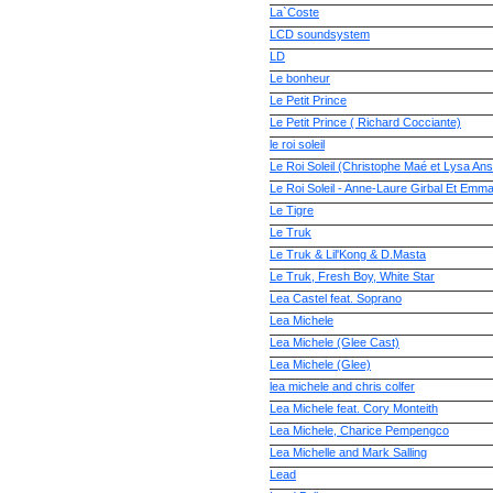
La`Coste
LCD soundsystem
LD
Le bonheur
Le Petit Prince
Le Petit Prince ( Richard Cocciante)
le roi soleil
Le Roi Soleil (Christophe Maé et Lysa Ans
Le Roi Soleil - Anne-Laure Girbal Et Emm
Le Tigre
Le Truk
Le Truk & Lil'Kong & D.Masta
Le Truk, Fresh Boy, White Star
Lea Castel feat. Soprano
Lea Michele
Lea Michele (Glee Cast)
Lea Michele (Glee)
lea michele and chris colfer
Lea Michele feat. Cory Monteith
Lea Michele, Charice Pempengco
Lea Michelle and Mark Salling
Lead