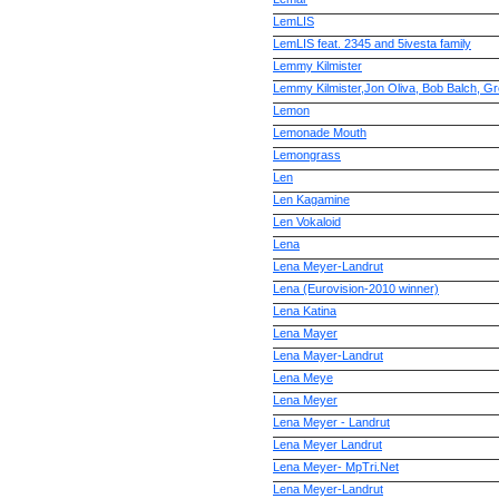
LemLIS
LemLIS feat. 2345 and 5ivesta family
Lemmy Kilmister
Lemmy Kilmister,Jon Oliva, Bob Balch, Gr
Lemon
Lemonade Mouth
Lemongrass
Len
Len Kagamine
Len Vokaloid
Lena
Lena Meyer-Landrut
Lena (Eurovision-2010 winner)
Lena Katina
Lena Mayer
Lena Mayer-Landrut
Lena Meye
Lena Meyer
Lena Meyer - Landrut
Lena Meyer Landrut
Lena Meyer- MpTri.Net
Lena Meyer-Landrut