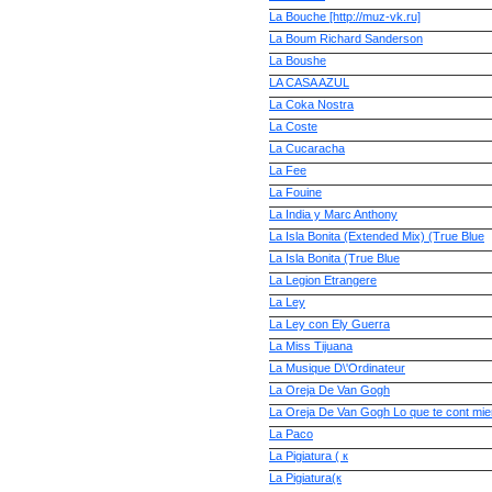
La Bouche [http://muz-vk.ru]
La Boum Richard Sanderson
La Boushe
LA CASA AZUL
La Coka Nostra
La Coste
La Cucaracha
La Fee
La Fouine
La India y Marc Anthony
La Isla Bonita (Extended Mix) (True Blue
La Isla Bonita (True Blue
La Legion Etrangere
La Ley
La Ley con Ely Guerra
La Miss Tijuana
La Musique D\'Ordinateur
La Oreja De Van Gogh
La Oreja De Van Gogh Lo que te cont mie
La Paco
La Pigiatura ( к
La Pigiatura(к