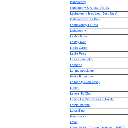
leshakenny
leshakenny S.A. feat. FiLLiN
Leshakenny feat. Ljey (Just Jazz)
leshakenny ft. Lil Kate
Leshakenny Lil Kate
leshakenny-
Lesley Gore
Lesley Roy
Leslie Carter
Leslie Feist
Less Than Jake
Lessen2
Let my people go
letoks ft. desone
LeTosh (Levon Tosh)
Letoya
Letters To Cleo
Letting Up Despite Great Faults
Letzte Instanz
LevanTine
levantine inc
Level
Level 70 Elite Tauren Chieftain (L70ETC)