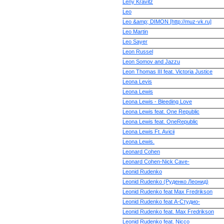
Leny Kravitz
Leo
Leo &amp; DIMON [http://muz-vk.ru]
Leo Martin
Leo Sayer
Leon Russel
Leon Somov and Jazzu
Leon Thomas III feat. Victoria Justice
Leona Levis
Leona Lewis
Leona Lewis - Bleeding Love
Leona Lewis feat. One Republic
Leona Lewis feat. OneRepublic
Leona Lewis Ft. Avicii
Leona Lewis.
Leonard Cohen
Leonard Cohen-Nick Cave-
Leonid Rudenko
Leonid Rudenko (Руденко Леонид)
Leonid Rudenko feat Max Fredrikson
Leonid Rudenko feat А-Студио-
Leonid Rudenko feat. Max Fredrikson
Leonid Rudenko feat. Nicco