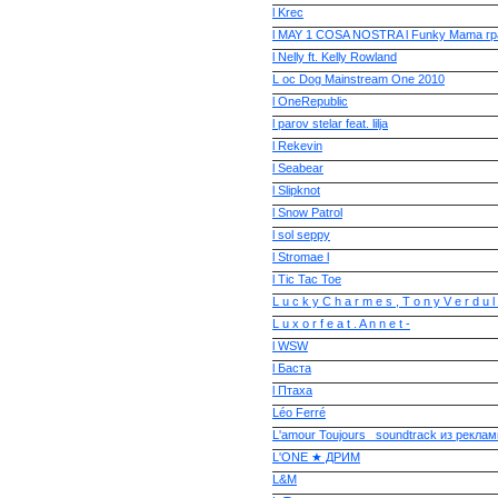
l Krec
l MAY 1 COSA NOSTRA l Funky Mama гр
l Nelly ft. Kelly Rowland
L oc Dog Mainstream One 2010
l OneRepublic
l parov stelar feat. lilja
l Rekevin
l Seabear
l Slipknot
l Snow Patrol
l sol seppy
l Stromae l
l Tic Tac Toe
L u c k y C h a r m e s , T o n y V e r d u l 
L u x o r f e a t . A n n e t -
l WSW
l Баста
l Птаха
Léo Ferré
L'amour Toujours _soundtrack из рекламы
L'ONE ★ ДРИМ
L&M