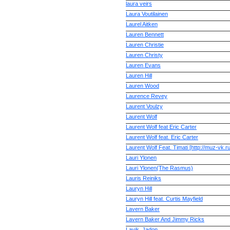
laura veirs
Laura Voutilainen
Laurel Aitken
Lauren Bennett
Lauren Christie
Lauren Christy
Lauren Evans
Lauren Hill
Lauren Wood
Laurence Revey
Laurent Voulzy
Laurent Wolf
Laurent Wolf feat Eric Carter
Laurent Wolf feat. Eric Carter
Laurent Wolf Feat. Timati [http://muz-vk.ru
Lauri Ylonen
Lauri Ylonen(The Rasmus)
Lauris Reiniks
Lauryn Hill
Lauryn Hill feat. Curtis Mayfield
Lavern Baker
Lavern Baker And Jimmy Ricks
Lavik, Jadon