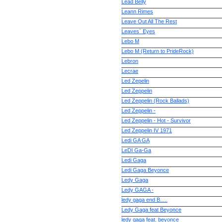
Lead Belly
Leann Rimes
Leave Out All The Rest
Leaves` Eyes
Lebo M
Lebo M (Return to PrideRock)
Lebron
Lecrae
Led Zepelin
Led Zeppelin
Led Zeppelin (Rock Ballads)
Led Zeppelin -
Led Zeppelin - Hot - Survivor
Led Zeppelin IV 1971
Ledi GA GA
LeDI Ga-Ga
Ledi Gaga
Ledi Gaga Beyonce
Ledy Gaga
Ledy GAGA -
ledy gaga end B.....
Ledy Gaga feat Beyonce
ledy gaga feat. beyonce