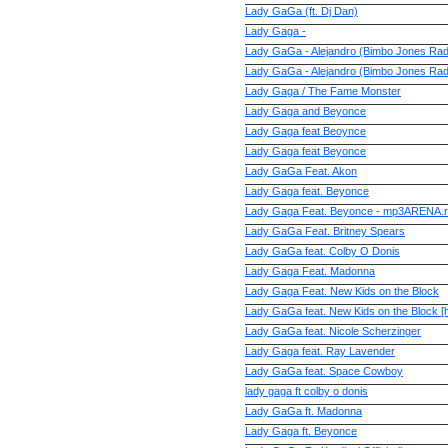
Lady GaGa (ft. Dj Dan)
Lady Gaga -
Lady GaGa - Alejandro (Bimbo Jones Rad
Lady GaGa - Alejandro (Bimbo Jones Radi
Lady Gaga / The Fame Monster
Lady Gaga and Beyonce
Lady Gaga feat Beoynce
Lady Gaga feat Beyonce
Lady GaGa Feat. Akon
Lady Gaga feat. Beyonce
Lady Gaga Feat. Beyonce - mp3ARENA.
Lady GaGa Feat. Britney Spears
Lady GaGa feat. Colby O Donis
Lady Gaga Feat. Madonna
Lady Gaga Feat. New Kids on the Block
Lady GaGa feat. New Kids on the Block [h
Lady GaGa feat. Nicole Scherzinger
Lady Gaga feat. Ray Lavender
Lady GaGa feat. Space Cowboy
lady gaga ft colby o donis
Lady GaGa ft. Madonna
Lady Gaga ft. Beyonce