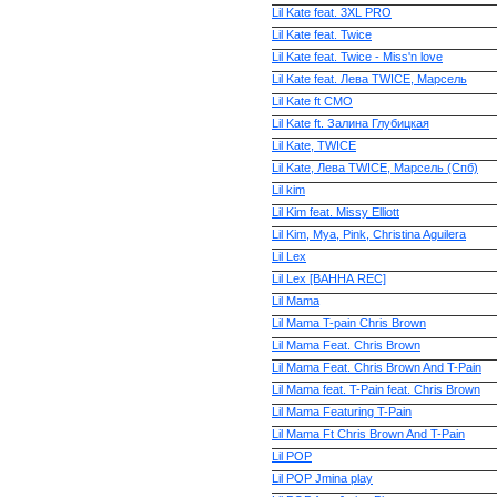
Lil Kate feat. 3XL PRO
Lil Kate feat. Twice
Lil Kate feat. Twice - Miss'n love
Lil Kate feat. Лева TWICE, Марсель
Lil Kate ft СМО
Lil Kate ft. Залина Глубицкая
Lil Kate, TWICE
Lil Kate, Лева TWICE, Марсель (Спб)
Lil kim
Lil Kim feat. Missy Elliott
Lil Kim, Mya, Pink, Christina Aguilera
Lil Lex
Lil Lex [ВАННА REC]
Lil Mama
Lil Mama T-pain Chris Brown
Lil Mama Feat. Chris Brown
Lil Mama Feat. Chris Brown And T-Pain
Lil Mama feat. T-Pain feat. Chris Brown
Lil Mama Featuring T-Pain
Lil Mama Ft Chris Brown And T-Pain
Lil POP
Lil POP Jmina play