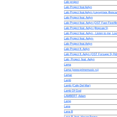
Lalo project
Lalo Project feat Aelyn
Lalo Project feat Aelyn (саундтрек Форса
Lalo Project feat. Aelyn
Lalo Project feat. Aelyn (OST Fast Five/
Lalo Project feat. Aelyn (Форсаж 5)
Lalo Project feat. Aelyn - Listen to me, 
Lalo Project feat. Aelyn-
Lalo Project feat.Aelyn
Lalo Project ft. Aelyn
Lalo Project ft. Aelyn (OST Forsage 5) [ht
Lalo_Project_feat_Aelyn
Lama
Lama (www.primemusic.ru)
Lamar
Lamb
Lamb (Cafe Del Mar)
Lamb Of God
LAMBERT, Adam
Lamp
Lana
Lana B
Lana B. feat. Настя Белка