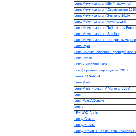
Lena Meyer-Landrut [http://muz-vk.ru]
Lena Meyer-Landrut ( Евровидение 201
Lena Meyer-Landrut (Germany 2010)
Lena Meyer-Landrut (www.hitov.ru)
Lena Meyer-Landrut (Победитель Евров
Lena Meyer-Landrut - Satellite
Lena Meyer-Landrut Победитель Евров
Lena Myer
Lena Satellite Германия Евровидение20
Lena Valaitis
Lena Y Alejandro Sanz
Lena(германия, евровидиние 2010)
Lena) DJ Salahoff
Lene Marlin
Lene Marlin - Lost In A Moment (2005)
Lenin
Lenin Was A Zombie
Lenka
LENNOX, Annie
Lenny Cravitz
Lenny Kravitz
Lenny Kravitz-с нее началась любовь к 