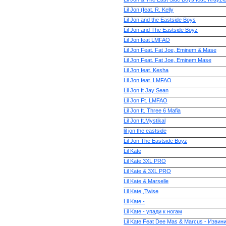
Lil Jon (feat. R. Kelly
Lil Jon and the Eastside Boys
Lil Jon and The Eastside Boyz
Lil Jon feat LMFAO
Lil Jon Feat. Fat Joe, Eminem & Mase
Lil Jon Feat. Fat Joe, Eminem Mase
Lil Jon feat. Kesha
Lil Jon feat. LMFAO
Lil Jon ft Jay Sean
Lil Jon Ft. LMFAO
Lil Jon ft. Three 6 Mafia
Lil Jon ft.Mystikal
lil jon the eastside
Lil Jon The Eastside Boyz
Lil Kate
Lil Kate 3XL PRO
Lil Kate & 3XL PRO
Lil Kate & Marselle
Lil Kate ,Twise
Lil Kate -
Lil Kate - упади к ногам
Lil Kate Feat Dee Mas & Marcus - Извин