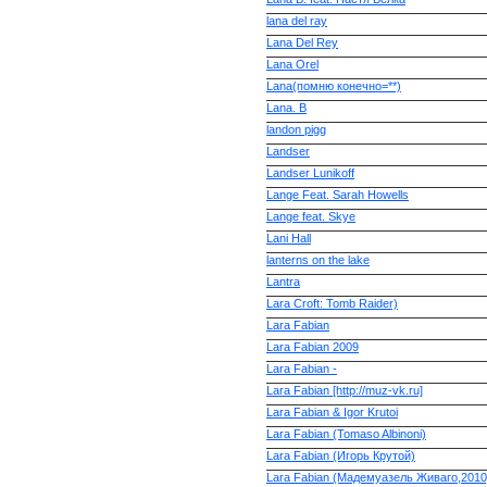
lana del ray
Lana Del Rey
Lana Orel
Lana(помню конечно=**)
Lana. B
landon pigg
Landser
Landser Lunikoff
Lange Feat. Sarah Howells
Lange feat. Skye
Lani Hall
lanterns on the lake
Lantra
Lara Croft: Tomb Raider)
Lara Fabian
Lara Fabian 2009
Lara Fabian -
Lara Fabian [http://muz-vk.ru]
Lara Fabian & Igor Krutoi
Lara Fabian (Tomaso Albinoni)
Lara Fabian (Игорь Крутой)
Lara Fabian (Мадемуазель Живаго,2010