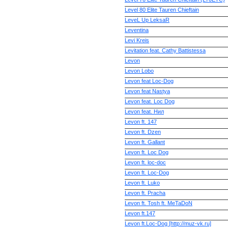
Level 80 Elite Tauren Chieftain
LeveL Up LeksaR
Leventina
Levi Kreis
Levitation feat. Cathy Battistessa
Levon
Levon Lobo
Levon feat Loc-Dog
Levon feat Nastya
Levon feat. Loc Dog
Levon feat. Нил
Levon ft. 147
Levon ft. Dzen
Levon ft. Gallant
Levon ft. Loc Dog
Levon ft. loc-doc
Levon ft. Loc-Dog
Levon ft. Luko
Levon ft. Pracha
Levon ft. Tosh ft. MeTaDoN
Levon ft.147
Levon ft.Loc-Dog [http://muz-vk.ru]