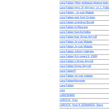
Lara Fabian (Моя любимая французкая 
Lara Fabian (муз. И. Крутого, сл. L. Fabi
Lara Fabian - Je suis Malade
Lara Fabian and Josh Groban
Lara Fabian et Andrea Bocelli
Lara Fabian et Maurane
Lara Fabian feat Anzhelika
Lara Fabian feat. Игорь Крутой
Lara Fabian Je suis Malade
Lara Fabian Je suis Malade.
Lara Fabian Johnny Hallyday
Lara Fabian [Un regard 9, 2006]
Lara Fabian и Игорь Крутой
Lara Fabian Игорь Крутой
Lara Fabian!!!
Lara Fabian-Je suis malade-
Lara Fabian/Inkognito
Lara Fabien
Lare
LARESPARK
LAROCK, Yves
LAROCK, Yves ft. EDWARDS, Steve