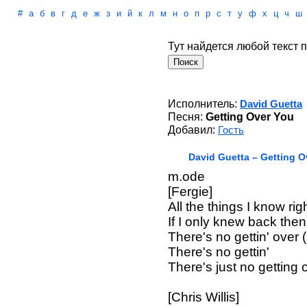
#
а
б
в
г
д
е
ж
з
и
й
к
л
м
н
о
п
р
с
т
у
ф
х
ц
ч
ш
Тут найдется любой текст п
Исполнитель:
David Guetta
Песня:
Getting Over You
Добавил:
Гость
David Guetta – Getting O
m.ode
[Fergie]
All the things I know ri
If I only knew back then
There's no gettin' over 
There's no gettin'
There's just no getting 
[Chris Willis]