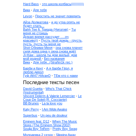
Hard Bass
-
это школа колбасы))))))))))
Викк
-
Для тебя
Levon
-
Простить не значит поверить
Айза Долматова
-
и до утра опять не
будет спать...
Bahh Tee ft. Триада (Нигатив)
-
Ты
меня не стоишь
Думаю время рассудит .....оч
красиво))
-
Пусть твой дождь - грусть,
пусть, пусть ты меня не
Shot-Обними Меня
-
она снова плачет
сидя дома одна у окна,снова ждёт
Ji-Raw - школа ты дом милый, дом
мой родной
-
Без названия
Викк
-
Для тебя...(StraNn1k rec.)
Барби и Кент
-
А я барби Гёрл, я
люблю дирол
Гуф АК47 НАганО
-
ТЕм кто с нами
Последние тексты песен
David Guetta
-
Who's That Chick
(Instrumental)
Vincent Delerm & Valerie Lemercier
-
Le
Coup De Soleil (R. Cocciante)
BB Brunes
-
La la love you
Katy Perry
-
I Am Wide Awake
Superbus
-
Un peu de douleur
Eminem feat. D12
-
When The Music
Stops (The Eminem Show,2002)
Soulja Boy Tell'em
-
Pretty Boy Swag
Молодежка 2 сезон
-
Slipping Away