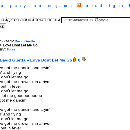
о
п
р
с
т
у
ф
х
ц
ч
ш
щ
э
ю
я
a
b
c
d
e
f
g
h
i
j
 найдется любой текст песни:
лнитель:
David Guetta
я:
Love Dont Let Me Go
вил:
Гость
David Guetta – Love Dont Let Me Go
0
ve got me dancin' and cryin'
n' and flying
 don't let me go
ve got me drownin' in a river
but in fever
 don't let me go
t let me gooooooooooo
got me dancin'
ve got me dancin' and cryin'
n' and flying
 don't let me go
ve got me drownin' in a river
but in fever