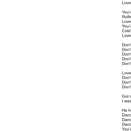
Love
You'
Rolli
Love
You'
Cold 
Love
Don'
Don'
Don'
Don'
Don'
Love
Don'
Don'
Don'
Got 
I was
He h
Danc
Danc
Danc
You'