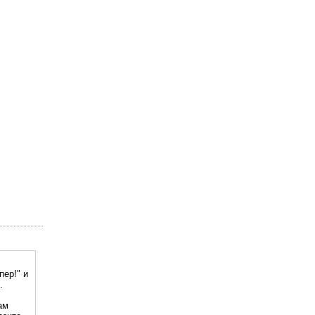
пер!" и
.
ам