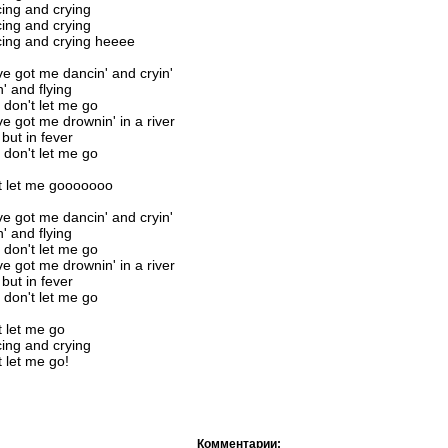
ing and crying
ing and crying
ing and crying heeee
ve got me dancin' and cryin'
n' and flying
 don't let me go
ve got me drownin' in a river
but in fever
 don't let me go
t let me gooooooo
ve got me dancin' and cryin'
n' and flying
 don't let me go
ve got me drownin' in a river
but in fever
 don't let me go
t let me go
ing and crying
t let me go!
Комментарии: