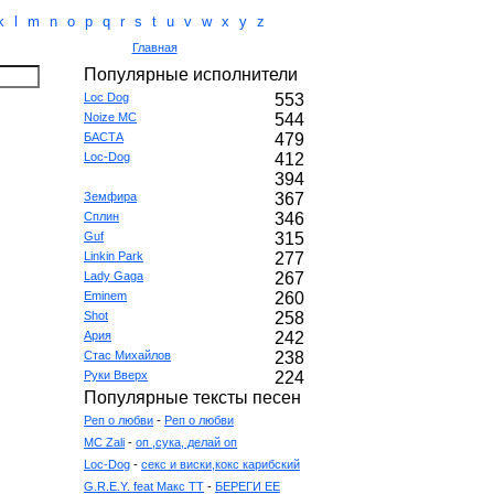
k
l
m
n
o
p
q
r
s
t
u
v
w
x
y
z
Главная
Популярные исполнители
Loc Dog
553
Noize MC
544
БАСТА
479
Loc-Dog
412
394
Земфира
367
Сплин
346
Guf
315
Linkin Park
277
Lady Gaga
267
Eminem
260
Shot
258
Ария
242
Стас Михайлов
238
Руки Вверх
224
Популярные тексты песен
Реп о любви
-
Реп о любви
MC Zali
-
оп ,сука, делай оп
Loc-Dog
-
секс и виски,кокс карибский
G.R.E.Y. feat Макс ТТ
-
БЕРЕГИ ЕЕ