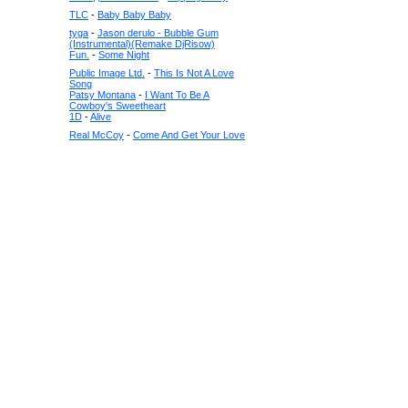
TLC
-
Baby Baby Baby
tyga
-
Jason derulo - Bubble Gum
(Instrumental)(Remake DjRisow)
Fun.
-
Some Night
Public Image Ltd.
-
This Is Not A Love
Song
Patsy Montana
-
I Want To Be A
Cowboy's Sweetheart
1D
-
Alive
Real McCoy
-
Come And Get Your Love