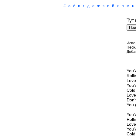
#
а
б
в
г
д
е
ж
з
и
й
к
л
м
н
Тут
Испо
Песн
Доба
You'
Rolli
Love
You'
Cold 
Love
Don'
You 
You'
Rolli
Love
You'
Cold 