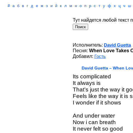
#
а
б
в
г
д
е
ж
з
и
й
к
л
м
н
о
п
р
с
т
у
ф
х
ц
ч
ш
Тут найдется любой текст п
Исполнитель:
David Guetta
Песня:
When Love Takes Ov
Добавил:
Гость
David Guetta – When Love
Its complicated
It always is
That’s just the way it g
Feels like the way it is s
I wonder if it shows
And under water
Now i can breath
It never felt so good