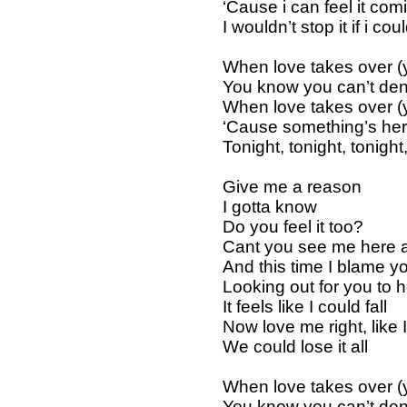
‘Cause i can feel it co
I wouldn’t stop it if i cou
When love takes over 
You know you can’t de
When love takes over 
‘Cause something’s her
Tonight, tonight, tonight,
Give me a reason
I gotta know
Do you feel it too?
Cant you see me here a
And this time I blame y
Looking out for you to 
It feels like I could fall
Now love me right, like
We could lose it all
When love takes over 
You know you can’t de