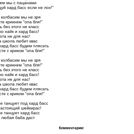
ем мы с пацанами
цуй хард басс если не лох!"
 колбасим мы не зря
те крикнем "опа бля!"
ь без этого не класс
ко найк и хард басс!
ота не для нас!
 школа любит квас
хард басс будем плясать
сте с криком "опа бля!"
 колбасим мы не зря
те крикнем "опа бля!"
ь без этого не класс
ко найк и хард басс!
ота не для нас!
 школа любит квас
хард басс будем плясать
сте с криком "опа бля!"
не танцует под хард басс
настоящий шейкирас!
не танцует хард басс
 любая баба даст
Комментарии: