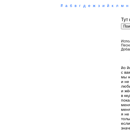
#
а
б
в
г
д
е
ж
з
и
й
к
л
м
н
Тут
Испо
Песн
Доба
йо й
с ва
мы н
и не
люб
и жё
в ке
пока
меня
меня
я не
толь
если
знач