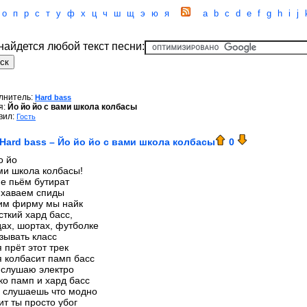
о
п
р
с
т
у
ф
х
ц
ч
ш
щ
э
ю
я
a
b
c
d
e
f
g
h
i
j
 найдется любой текст песни:
лнитель:
Hard bass
я:
Йо йо йо с вами школа колбасы
вил:
Гость
Hard bass – Йо йо йо с вами школа колбасы
0
о йо
ми школа колбасы!
е пьём бутират
 хаваем спиды
им фирму мы найк
сткий хард басс,
дах, шортах, футболке
зывать класс
 прёт этот трек
 колбасит памп басс
 слушаю электро
ко памп и хард басс
 слушаешь что модно
ит ты просто убог