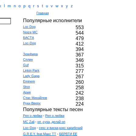
k
l
m
n
o
p
q
r
s
t
u
v
w
x
y
z
Главная
Популярные исполнители
Loc Dog
553
Noize MC
544
БАСТА
479
Loc-Dog
412
394
Земфира
367
Сплин
346
Guf
315
Linkin Park
277
Lady Gaga
267
Eminem
260
Shot
258
Ария
242
Стас Михайлов
238
Руки Вверх
224
Популярные тексты песен
Реп о любви
-
Реп о любви
MC Zali
-
оп ,сука, делай оп
Loc-Dog
-
секс и виски,кокс карибский
G.R.E.Y. feat Макс ТТ
-
БЕРЕГИ ЕЕ