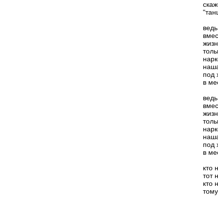
скаж
"тан
ведь
вмес
жизн
толь
нарк
наша
под 
в ме
ведь
вмес
жизн
толь
нарк
наша
под 
в ме
кто 
тот 
кто 
тому