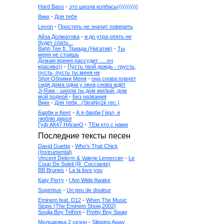
Hard Bass
-
это школа колбасы))))))))))
Викк
-
Для тебя
Levon
-
Простить не значит поверить
Айза Долматова
-
и до утра опять не
будет спать...
Bahh Tee ft. Триада (Нигатив)
-
Ты
меня не стоишь
Думаю время рассудит .....оч
красиво))
-
Пусть твой дождь - грусть,
пусть, пусть ты меня не
Shot-Обними Меня
-
она снова плачет
сидя дома одна у окна,снова ждёт
Ji-Raw - школа ты дом милый, дом
мой родной
-
Без названия
Викк
-
Для тебя...(StraNn1k rec.)
Барби и Кент
-
А я барби Гёрл, я
люблю дирол
Гуф АК47 НАганО
-
ТЕм кто с нами
Последние тексты песен
David Guetta
-
Who's That Chick
(Instrumental)
Vincent Delerm & Valerie Lemercier
-
Le
Coup De Soleil (R. Cocciante)
BB Brunes
-
La la love you
Katy Perry
-
I Am Wide Awake
Superbus
-
Un peu de douleur
Eminem feat. D12
-
When The Music
Stops (The Eminem Show,2002)
Soulja Boy Tell'em
-
Pretty Boy Swag
Молодежка 2 сезон
-
Slipping Away