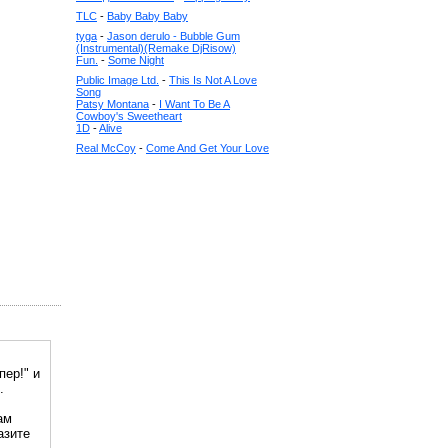
TLC
-
Baby Baby Baby
tyga
-
Jason derulo - Bubble Gum
(Instrumental)(Remake DjRisow)
Fun.
-
Some Night
Public Image Ltd.
-
This Is Not A Love
Song
Patsy Montana
-
I Want To Be A
Cowboy's Sweetheart
1D
-
Alive
Real McCoy
-
Come And Get Your Love
пер!" и
.
ам
азите