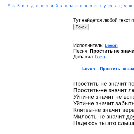
#
а
б
в
г
д
е
ж
з
и
й
к
л
м
н
о
п
р
с
т
у
ф
х
ц
ч
ш
Тут найдется любой текст п
Исполнитель:
Levon
Песня:
Простить не знач
Добавил:
Гость
Levon – Простить не зн
Простить-не значит п
Простить-не значит л
Уйти-не значит не вс
Уйти-не значит забыт
Клятвы-не значит вер
Милость-не значит д
Надеюсь ты это слыш