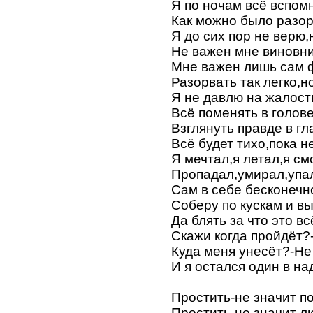
Я по ночам всё вспом
Как можно было разор
Я до сих пор не верю,
Не важен мне виновн
Мне важен лишь сам 
Разорвать так легко,н
Я не давлю на жалост
Всё поменять в голов
Взглянуть правде в гл
Всё будет тихо,пока н
Я мечтал,я летал,я см
Пропадал,умирал,упал
Сам в себе бесконечн
Соберу по кускам и вы
Да блять за что это вс
Скажи когда пройдёт?
Куда меня унесёт?-Не
И я остался один в на
Простить-не значит п
Простить-не значит л