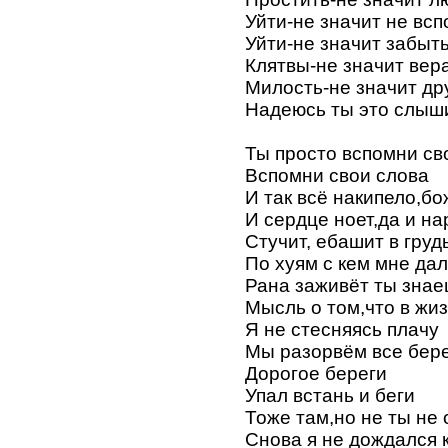
Уйти-не значит не вс
Уйти-не значит забыт
Клятвы-не значит вер
Милость-не значит д
Надеюсь ты это слыш
Ты просто вспомни св
Вспомни свои слова
И так всё накипело,бо
И сердце ноет,да и на
Стучит, ебашит в грудь
По хуям с кем мне да
Рана заживёт ты знае
Мысль о том,что в жиз
Я не стесняясь плачу
Мы разорвём все бер
Дорогое береги
Упал встань и беги
Тоже там,но не ты не 
Снова я не дождался 