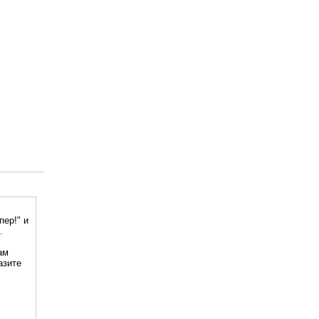
пер!" и
.
ам
азите