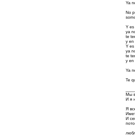
Ya n
No p
somo
Y es 
ya n
te t
y en
Y es 
ya n
te t
y en
Ya n
Te q
___
Мы в
И я 
Я вс
Имет
И се
пото
любл