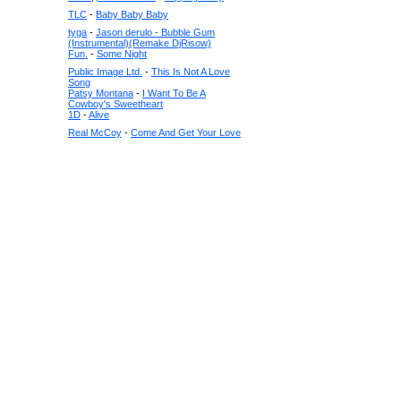
TLC
-
Baby Baby Baby
tyga
-
Jason derulo - Bubble Gum
(Instrumental)(Remake DjRisow)
Fun.
-
Some Night
Public Image Ltd.
-
This Is Not A Love
Song
Patsy Montana
-
I Want To Be A
Cowboy's Sweetheart
1D
-
Alive
Real McCoy
-
Come And Get Your Love