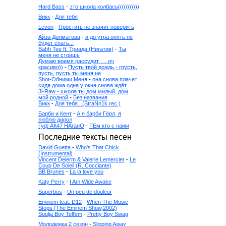
Hard Bass
-
это школа колбасы))))))))))
Викк
-
Для тебя
Levon
-
Простить не значит поверить
Айза Долматова
-
и до утра опять не
будет спать...
Bahh Tee ft. Триада (Нигатив)
-
Ты
меня не стоишь
Думаю время рассудит .....оч
красиво))
-
Пусть твой дождь - грусть,
пусть, пусть ты меня не
Shot-Обними Меня
-
она снова плачет
сидя дома одна у окна,снова ждёт
Ji-Raw - школа ты дом милый, дом
мой родной
-
Без названия
Викк
-
Для тебя...(StraNn1k rec.)
Барби и Кент
-
А я барби Гёрл, я
люблю дирол
Гуф АК47 НАганО
-
ТЕм кто с нами
Последние тексты песен
David Guetta
-
Who's That Chick
(Instrumental)
Vincent Delerm & Valerie Lemercier
-
Le
Coup De Soleil (R. Cocciante)
BB Brunes
-
La la love you
Katy Perry
-
I Am Wide Awake
Superbus
-
Un peu de douleur
Eminem feat. D12
-
When The Music
Stops (The Eminem Show,2002)
Soulja Boy Tell'em
-
Pretty Boy Swag
Молодежка 2 сезон
-
Slipping Away