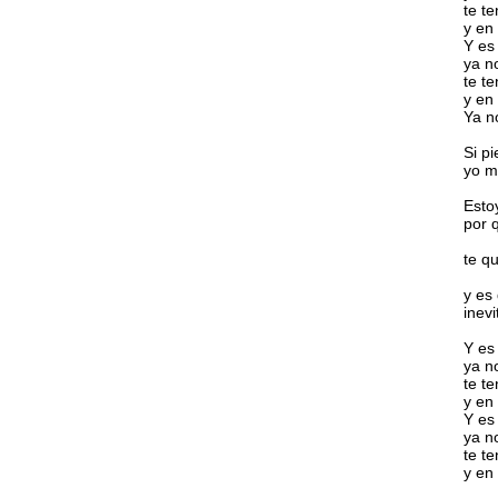
te t
y en
Y es 
ya n
te t
y en
Ya n
Si p
yo me
Esto
por 
te q
y es 
inevi
Y es 
ya n
te t
y en
Y es 
ya n
te t
y en