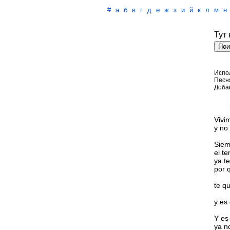
#
а
б
в
г
д
е
ж
з
и
й
к
л
м
н
Тут
Испо
Песн
Доба
Vivi
y no
Siem
el te
ya t
por 
te q
y es 
Y es 
ya n