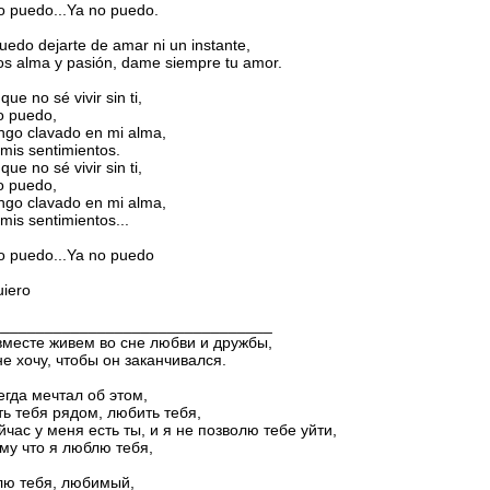
o puedo...Ya no puedo.
uedo dejarte de amar ni un instante,
s alma y pasión, dame siempre tu amor.
que no sé vivir sin ti,
o puedo,
engo clavado en mi alma,
 mis sentimientos.
que no sé vivir sin ti,
o puedo,
engo clavado en mi alma,
 mis sentimientos...
o puedo...Ya no puedo
uiero
________________________________
месте живем во сне любви и дружбы,
не хочу, чтобы он заканчивался.
егда мечтал об этом,
ь тебя рядом, любить тебя,
йчас у меня есть ты, и я не позволю тебе уйти,
му что я люблю тебя,
ю тебя, любимый,