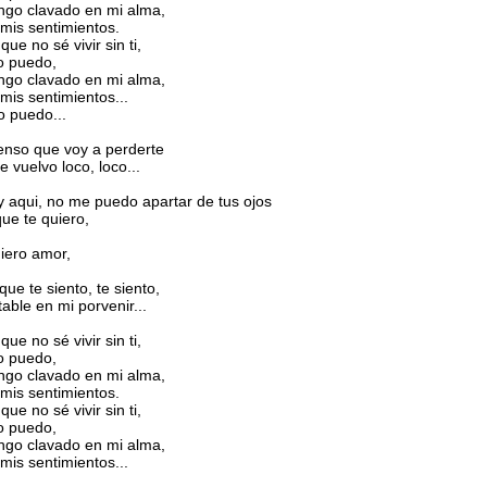
engo clavado en mi alma,
 mis sentimientos.
que no sé vivir sin ti,
o puedo,
engo clavado en mi alma,
 mis sentimientos...
o puedo...
ienso que voy a perderte
 vuelvo loco, loco...
y aqui, no me puedo apartar de tus ojos
que te quiero,
uiero amor,
que te siento, te siento,
table en mi porvenir...
que no sé vivir sin ti,
o puedo,
engo clavado en mi alma,
 mis sentimientos.
que no sé vivir sin ti,
o puedo,
engo clavado en mi alma,
 mis sentimientos...