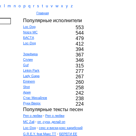
k
l
m
n
o
p
q
r
s
t
u
v
w
x
y
z
Главная
Популярные исполнители
Loc Dog
553
Noize MC
544
БАСТА
479
Loc-Dog
412
394
Земфира
367
Сплин
346
Guf
315
Linkin Park
277
Lady Gaga
267
Eminem
260
Shot
258
Ария
242
Стас Михайлов
238
Руки Вверх
224
Популярные тексты песен
Реп о любви
-
Реп о любви
MC Zali
-
оп ,сука, делай оп
Loc-Dog
-
секс и виски,кокс карибский
G.R.E.Y. feat Макс ТТ
-
БЕРЕГИ ЕЕ