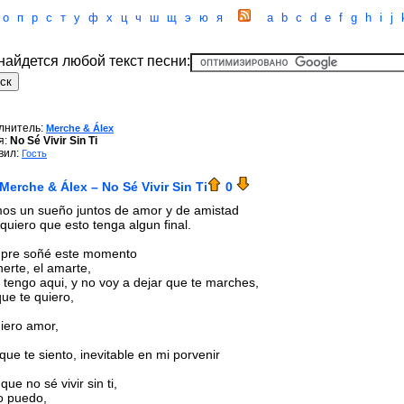
о
п
р
с
т
у
ф
х
ц
ч
ш
щ
э
ю
я
a
b
c
d
e
f
g
h
i
j
 найдется любой текст песни:
лнитель:
Merche & Álex
я:
No Sé Vivir Sin Ti
вил:
Гость
Merche & Álex – No Sé Vivir Sin Ti
0
mos un sueño juntos de amor y de amistad
 quiero que esto tenga algun final.
pre soñé este momento
nerte, el amarte,
e tengo aqui, y no voy a dejar que te marches,
que te quiero,
uiero amor,
que te siento, inevitable en mi porvenir
que no sé vivir sin ti,
o puedo,