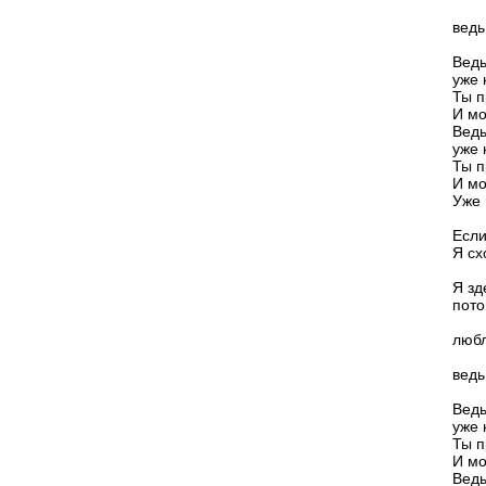
ведь
Ведь
уже 
Ты п
И мо
Ведь
уже 
Ты п
И мо
Уже 
Если
Я сх
Я зд
пото
любл
ведь
Ведь
уже 
Ты п
И мо
Ведь