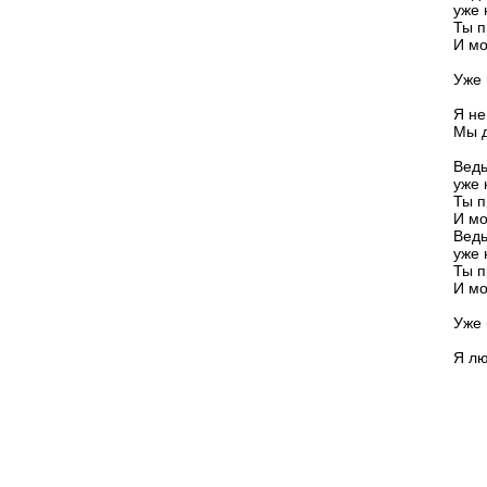
уже 
Ты п
И мо
Уже 
Я не
Мы д
Ведь
уже 
Ты п
И мо
Ведь
уже 
Ты п
И мо
Уже 
Я лю