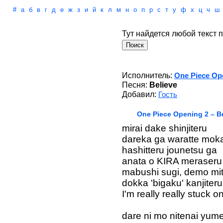
#
а
б
в
г
д
е
ж
з
и
й
к
л
м
н
о
п
р
с
т
у
ф
х
ц
ч
ш
Тут найдется любой текст п
Исполнитель:
One Piece Op
Песня:
Believe
Добавил:
Гость
One Piece Opening 2 – B
mirai dake shinjiteru
dareka ga waratte mo
hashitteru jounetsu ga
anata o KIRA meraseru
mabushi sugi, demo mit
dokka 'bigaku' kanjiteru
I'm really really stuck o
dare ni mo nitenai yum