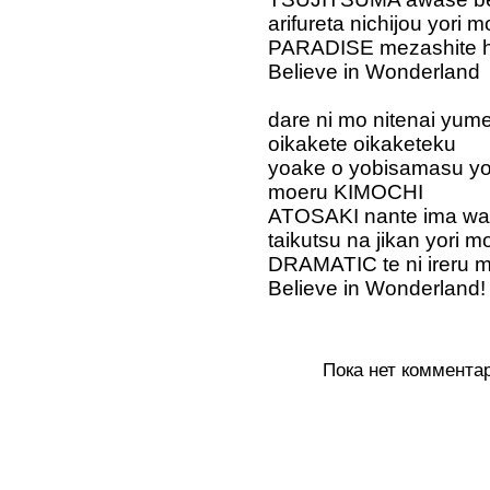
arifureta nichijou yori m
PARADISE mezashite h
Believe in Wonderland
dare ni mo nitenai yum
oikakete oikaketeku
yoake o yobisamasu y
moeru KIMOCHI
ATOSAKI nante ima wa 
taikutsu na jikan yori m
DRAMATIC te ni ireru 
Believe in Wonderland!
Пока нет коммента