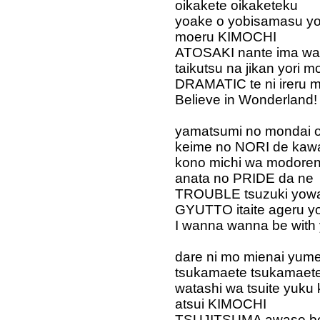
oikakete oikaketeku
yoake o yobisamasu y
moeru KIMOCHI
ATOSAKI nante ima wa 
taikutsu na jikan yori m
DRAMATIC te ni ireru 
Believe in Wonderland!
yamatsumi no mondai 
keime no NORI de kaw
kono michi wa modoren
anata no PRIDE da ne
TROUBLE tsuzuki yowa
GYUTTO itaite ageru y
I wanna wanna be with
dare ni mo mienai yum
tsukamaete tsukamaet
watashi wa tsuite yuku 
atsui KIMOCHI
TSUJITSUMA awase bet