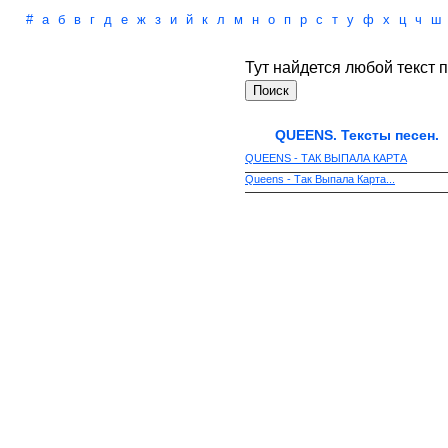
#
а
б
в
г
д
е
ж
з
и
й
к
л
м
н
о
п
р
с
т
у
ф
х
ц
ч
ш
Тут найдется любой текст п
QUEENS. Тексты песен.
QUEENS - ТАК ВЫПАЛА КАРТА
Queens - Так Выпала Карта...