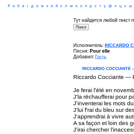
#
а
б
в
г
д
е
ж
з
и
й
к
л
м
н
о
п
р
с
т
у
ф
х
ц
ч
ш
Тут найдется любой текст п
Исполнитель:
RICCARDO C
Песня:
Pour elle
Добавил:
Гость
RICCARDO COCCIANTE – 
Riccardo Cocciante — P
Je ferai l'été en novem
J'la réchaufferai pour p
J'inventerai les mots du
J'lui f'rai du bleu sur d
J'apprendrai à vivre au
A sa façon et loin des 
J'irai chercher l'inacces