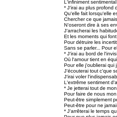
L'infiniment sentimental..
* J'irai au plus profond
Qu'elle fait lorsqu'elle 
Chercher ce que jamais
N'oseront dire à ses en
J'arracherai les habitu
Et les moments qui font
Pour détruire les incert
Sans se parler... Pour el
* J'irai au bord de l'invis
Où l'amour tient en équi
Pour elle j'oublierai qui 
J'écouterai tout c'que s
J'irai voler l'indispensa
L'extrême sentiment d'
* Je jetterai tout de mo
Pour faire de nous mon
Peut-être simplement p
Peut-être pour ne jamais 
* J'arrêterai le temps q
Pour que plus jamais on