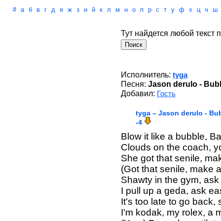
#
а
б
в
г
д
е
ж
з
и
й
к
л
м
н
о
п
р
с
т
у
ф
х
ц
ч
ш
Тут найдется любой текст п
Исполнитель:
tyga
Песня:
Jason derulo - Bub
Добавил:
Гость
tyga – Jason derulo - B
-4
Blow it like a bubble, 
Clouds on the coach, 
She got that senile, m
(Got that senile, make
Shawty in the gym, as
I pull up a geda, ask e
It's too late to go back
I'm kodak, my rolex, a 