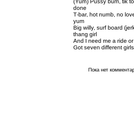
(Yum) Pussy bum, tik to
done
T-bar, hot numb, no l
yum
Big willy, surf board (je
thang girl
And I need me a ride or
Got seven different girl
Пока нет коммента