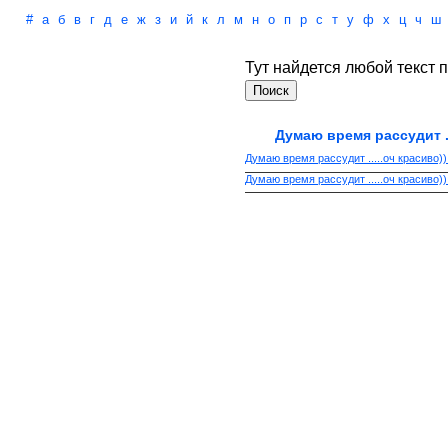
#
а
б
в
г
д
е
ж
з
и
й
к
л
м
н
о
п
р
с
т
у
ф
х
ц
ч
ш
Тут найдется любой текст п
Думаю время рассудит ..
Думаю время рассудит .....оч красиво))
Думаю время рассудит .....оч красиво)) 