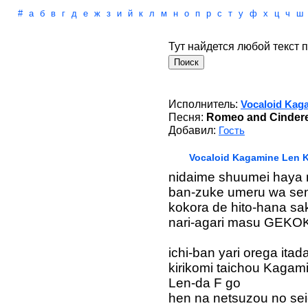
#
а
б
в
г
д
е
ж
з
и
й
к
л
м
н
о
п
р
с
т
у
ф
х
ц
ч
ш
Тут найдется любой текст п
Исполнитель:
Vocaloid Kag
Песня:
Romeo and Cindere
Добавил:
Гость
Vocaloid Kagamine Len K
nidaime shuumei haya 
ban-zuke umeru wa sen
kokora de hito-hana s
nari-agari masu GEK
ichi-ban yari orega itad
kirikomi taichou Kagam
Len-da F go
hen na netsuzou no se