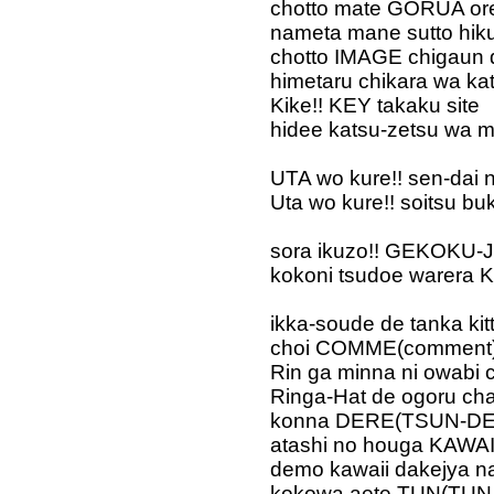
chotto mate GORUA o
nameta mane sutto hik
chotto IMAGE chigaun 
himetaru chikara wa ka
Kike!! KEY takaku site
hidee katsu-zetsu wa m
UTA wo kure!! sen-dai n
Uta wo kure!! soitsu bu
sora ikuzo!! GEKOKU-
kokoni tsudoe warera 
ikka-soude de tanka kit
choi COMME(comment) 
Rin ga minna ni owabi 
Ringa-Hat de ogoru ch
konna DERE(TSUN-DERE
atashi no houga KAWAI
demo kawaii dakejya n
kokowa aete TUN(TUN