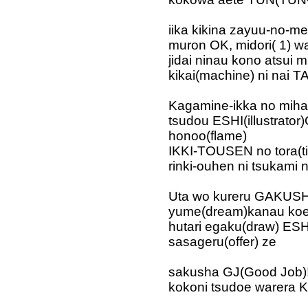
iika kikina zayuu-no-me
muron OK, midori( 1) w
jidai ninau kono atsui 
kikai(machine) ni nai T
Kagamine-ikka no mihat
tsudou ESHI(illustrator
honoo(flame)
IKKI-TOUSEN no tora(tig
rinki-ouhen ni tsukami ni
Uta wo kureru GAKUSHI(
yume(dream)kanau koe
hutari egaku(draw) ESHI
sasageru(offer) ze
sakusha GJ(Good Job)
kokoni tsudoe warera 