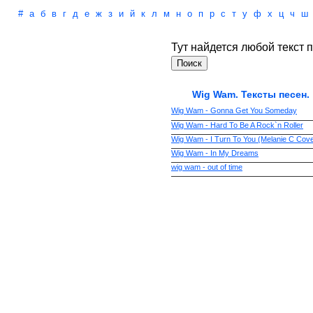
#
а
б
в
г
д
е
ж
з
и
й
к
л
м
н
о
п
р
с
т
у
ф
х
ц
ч
ш
Тут найдется любой текст п
Wig Wam. Тексты песен.
Wig Wam - Gonna Get You Someday
Wig Wam - Hard To Be A Rock`n Roller
Wig Wam - I Turn To You (Melanie C Cove
Wig Wam - In My Dreams
wig wam - out of time