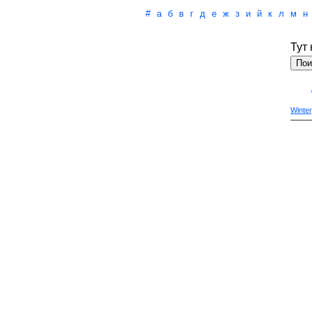
#
а
б
в
г
д
е
ж
з
и
й
к
л
м
н
Тут
Winter