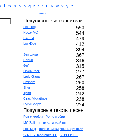
k
l
m
n
o
p
q
r
s
t
u
v
w
x
y
z
Главная
Популярные исполнители
Loc Dog
553
Noize MC
544
БАСТА
479
Loc-Dog
412
394
Земфира
367
Сплин
346
Guf
315
Linkin Park
277
Lady Gaga
267
Eminem
260
Shot
258
Ария
242
Стас Михайлов
238
Руки Вверх
224
Популярные тексты песен
Реп о любви
-
Реп о любви
MC Zali
-
оп ,сука, делай оп
Loc-Dog
-
секс и виски,кокс карибский
G.R.E.Y. feat Макс ТТ
-
БЕРЕГИ ЕЕ