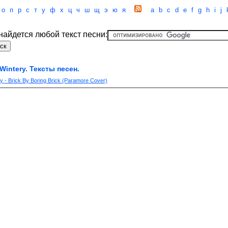
о
п
р
с
т
у
ф
х
ц
ч
ш
щ
э
ю
я
a
b
c
d
e
f
g
h
i
j
 найдется любой текст песни:
Wintery. Тексты песен.
y - Brick By Boring Brick (Paramore Cover)