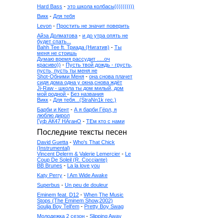
Hard Bass
-
это школа колбасы))))))))))
Викк
-
Для тебя
Levon
-
Простить не значит поверить
Айза Долматова
-
и до утра опять не
будет спать...
Bahh Tee ft. Триада (Нигатив)
-
Ты
меня не стоишь
Думаю время рассудит .....оч
красиво))
-
Пусть твой дождь - грусть,
пусть, пусть ты меня не
Shot-Обними Меня
-
она снова плачет
сидя дома одна у окна,снова ждёт
Ji-Raw - школа ты дом милый, дом
мой родной
-
Без названия
Викк
-
Для тебя...(StraNn1k rec.)
Барби и Кент
-
А я барби Гёрл, я
люблю дирол
Гуф АК47 НАганО
-
ТЕм кто с нами
Последние тексты песен
David Guetta
-
Who's That Chick
(Instrumental)
Vincent Delerm & Valerie Lemercier
-
Le
Coup De Soleil (R. Cocciante)
BB Brunes
-
La la love you
Katy Perry
-
I Am Wide Awake
Superbus
-
Un peu de douleur
Eminem feat. D12
-
When The Music
Stops (The Eminem Show,2002)
Soulja Boy Tell'em
-
Pretty Boy Swag
Молодежка 2 сезон
-
Slipping Away